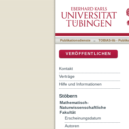
Impact of Disease-associa
DSpace Repositorium (Manakin b
Publikationsdienste
→
TOBIAS-lib - Publik
VERÖFFENTLICHEN
Kontakt
Verträge
Hilfe und Informationen
Stöbern
Mathematisch-
Naturwissenschaftliche
Fakultät
Erscheinungsdatum
Autoren