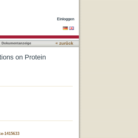
Networks in Ciliopathies
Einloggen
« zurück
Dokumentanzeige
ions on Protein
ce-1415633