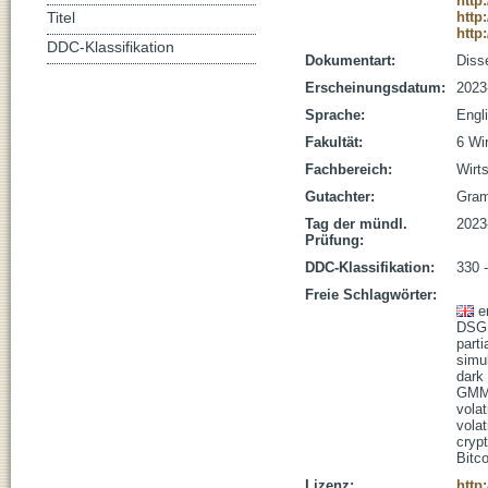
http
http
Titel
http
DDC-Klassifikation
Dokumentart:
Disse
Erscheinungsdatum:
2023
Sprache:
Engl
Fakultät:
6 Wi
Fachbereich:
Wirt
Gutachter:
Gram
Tag der mündl.
2023
Prüfung:
DDC-Klassifikation:
330 -
Freie Schlagwörter:
e
DSG
parti
simu
dark
GM
volati
volat
cryp
Bitco
Lizenz:
http