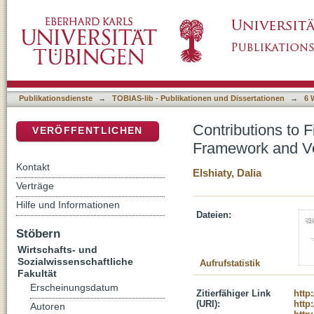
Contributions to Financial Econometrics: Ass
DSpace Repositorium (Manakin basiert)
Discovery in Cryptocurrency Markets
Publikationsdienste
→
TOBIAS-lib - Publikationen und Dissertationen
→
6 
Contributions to 
VERÖFFENTLICHEN
Framework and Vol
Kontakt
Elshiaty, Dalia
Verträge
Hilfe und Informationen
Dateien:
Stöbern
Wirtschafts- und
Sozialwissenschaftliche
Aufrufstatistik
Fakultät
Erscheinungsdatum
Zitierfähiger Link
http
(URI):
http
Autoren