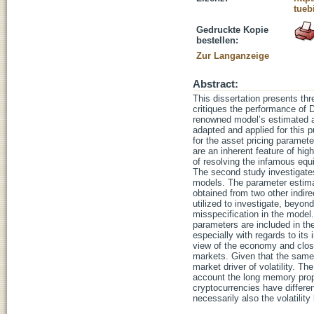
tueb
Gedruckte Kopie
bestellen:
Zur Langanzeige
Abstract:
This dissertation presents thre
critiques the performance of 
renowned model’s estimated as
adapted and applied for this p
for the asset pricing parameter
are an inherent feature of hig
of resolving the infamous equi
The second study investigates
models. The parameter estimat
obtained from two other indir
utilized to investigate, beyond
misspecification in the model
parameters are included in th
especially with regards to its
view of the economy and closel
markets. Given that the same 
market driver of volatility. T
account the long memory proper
cryptocurrencies have differen
necessarily also the volatility 