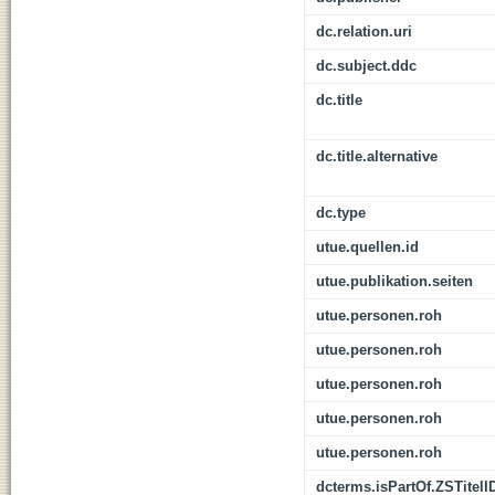
dc.relation.uri
dc.subject.ddc
dc.title
dc.title.alternative
dc.type
utue.quellen.id
utue.publikation.seiten
utue.personen.roh
utue.personen.roh
utue.personen.roh
utue.personen.roh
utue.personen.roh
dcterms.isPartOf.ZSTitelI