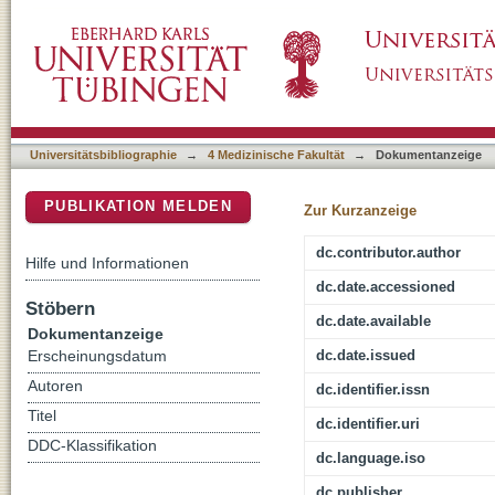
Assoziation der verschiedenen Uveitisforme
DSpace Repositorium (Manakin basiert)
ihre Therapie
Universitätsbibliographie
→
4 Medizinische Fakultät
→
Dokumentanzeige
PUBLIKATION MELDEN
Zur Kurzanzeige
dc.contributor.author
Hilfe und Informationen
dc.date.accessioned
Stöbern
dc.date.available
Dokumentanzeige
dc.date.issued
Erscheinungsdatum
Autoren
dc.identifier.issn
Titel
dc.identifier.uri
DDC-Klassifikation
dc.language.iso
dc.publisher