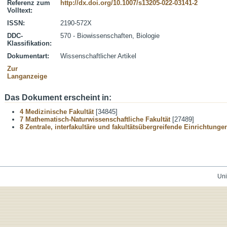
Referenz zum
http://dx.doi.org/10.1007/s13205-022-03141-2
Volltext:
ISSN:
2190-572X
DDC-
570 - Biowissenschaften, Biologie
Klassifikation:
Dokumentart:
Wissenschaftlicher Artikel
Zur
Langanzeige
Das Dokument erscheint in:
4 Medizinische Fakultät
[34845]
7 Mathematisch-Naturwissenschaftliche Fakultät
[27489]
8 Zentrale, interfakultäre und fakultätsübergreifende Einrichtunge
Uni