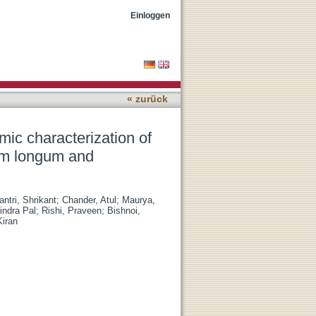
n infant anti-
Einloggen
« zurück
mic characterization of
ium longum and
ntri, Shrikant
;
Chander, Atul
;
Maurya,
indra Pal
;
Rishi, Praveen
;
Bishnoi,
Kiran