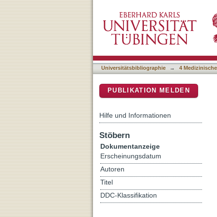
Isomaltooligosaccharides u
DSpace Repositorium (Manakin b
inflammatory Bifidobacter
Universitätsbibliographie
→
4 Medizinische
PUBLIKATION MELDEN
Hilfe und Informationen
Stöbern
Dokumentanzeige
Erscheinungsdatum
Autoren
Titel
DDC-Klassifikation