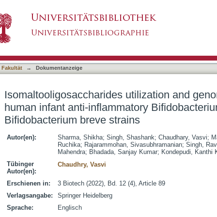
tilization and genomic characterization of huma
asiert)
ium longum and Bifidobacterium breve strains
 Fakultät
→
Dokumentanzeige
Isomaltooligosaccharides utilization and geno
human infant anti-inflammatory Bifidobacter
Bifidobacterium breve strains
Autor(en):
Sharma, Shikha
;
Singh, Shashank
;
Chaudhary, Vasvi
;
Ma
Ruchika
;
Rajarammohan, Sivasubhramanian
;
Singh, Rav
Mahendra
;
Bhadada, Sanjay Kumar
;
Kondepudi, Kanthi 
Tübinger
Chaudhry, Vasvi
Autor(en):
Erschienen in:
3 Biotech (2022), Bd. 12 (4), Article 89
Verlagsangabe:
Springer Heidelberg
Sprache:
Englisch