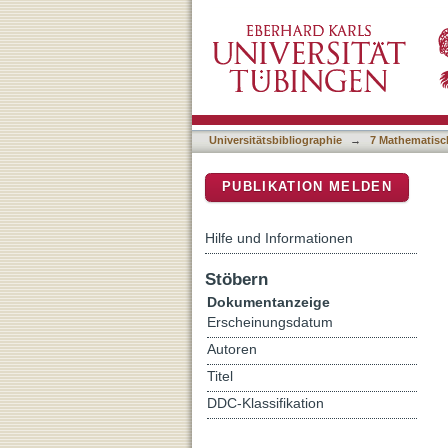
Grazing and ecosystem ser
DSpace Repositorium (Manakin b
Universitätsbibliographie
→
7 Mathematisc
PUBLIKATION MELDEN
Hilfe und Informationen
Stöbern
Dokumentanzeige
Erscheinungsdatum
Autoren
Titel
DDC-Klassifikation