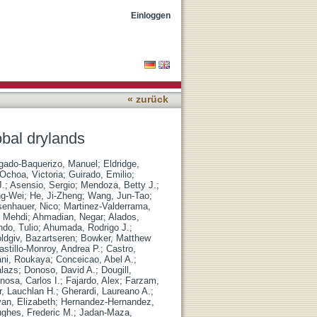
Einloggen
« zurück
obal drylands
gado-Baquerizo, Manuel
;
Eldridge,
Ochoa, Victoria
;
Guirado, Emilio
;
J.
;
Asensio, Sergio
;
Mendoza, Betty J.
;
ng-Wei
;
He, Ji-Zheng
;
Wang, Jun-Tao
;
senhauer, Nico
;
Martinez-Valderrama,
, Mehdi
;
Ahmadian, Negar
;
Alados,
ndo, Tulio
;
Ahumada, Rodrigo J.
;
ldgiv, Bazartseren
;
Bowker, Matthew
astillo-Monroy, Andrea P.
;
Castro,
ani, Roukaya
;
Conceicao, Abel A.
;
lazs
;
Donoso, David A.
;
Dougill,
nosa, Carlos I.
;
Fajardo, Alex
;
Farzam,
r, Lauchlan H.
;
Gherardi, Laureano A.
;
an, Elizabeth
;
Hernandez-Hernandez,
ghes, Frederic M.
;
Jadan-Maza,