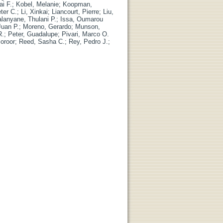
i F.
;
Kobel, Melanie
;
Koopman,
ter C.
;
Li, Xinkai
;
Liancourt, Pierre
;
Liu,
lanyane, Thulani P.
;
Issa, Oumarou
Juan P.
;
Moreno, Gerardo
;
Munson,
R.
;
Peter, Guadalupe
;
Pivari, Marco O.
oroor
;
Reed, Sasha C.
;
Rey, Pedro J.
;