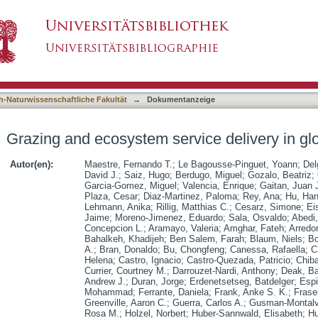
vice delivery in global drylands
asiert)
h-Naturwissenschaftliche Fakultät
→
Dokumentanzeige
Grazing and ecosystem service delivery in gl
Autor(en):
Maestre, Fernando T.
;
Le Bagousse-Pinguet, Yoann
;
Del
David J.
;
Saiz, Hugo
;
Berdugo, Miguel
;
Gozalo, Beatriz
;
Garcia-Gomez, Miguel
;
Valencia, Enrique
;
Gaitan, Juan 
Plaza, Cesar
;
Diaz-Martinez, Paloma
;
Rey, Ana
;
Hu, Ha
Lehmann, Anika
;
Rillig, Matthias C.
;
Cesarz, Simone
;
Ei
Jaime
;
Moreno-Jimenez, Eduardo
;
Sala, Osvaldo
;
Abedi
Concepcion L.
;
Aramayo, Valeria
;
Amghar, Fateh
;
Arredo
Bahalkeh, Khadijeh
;
Ben Salem, Farah
;
Blaum, Niels
;
Bo
A.
;
Bran, Donaldo
;
Bu, Chongfeng
;
Canessa, Rafaella
;
C
Helena
;
Castro, Ignacio
;
Castro-Quezada, Patricio
;
Chib
Currier, Courtney M.
;
Darrouzet-Nardi, Anthony
;
Deak, Ba
Andrew J.
;
Duran, Jorge
;
Erdenetsetseg, Batdelger
;
Espi
Mohammad
;
Ferrante, Daniela
;
Frank, Anke S. K.
;
Frase
Greenville, Aaron C.
;
Guerra, Carlos A.
;
Gusman-Montalv
Rosa M.
;
Holzel, Norbert
;
Huber-Sannwald, Elisabeth
;
Hu