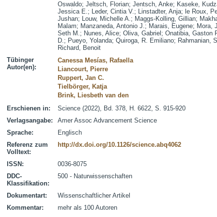
Oswaldo
;
Jeltsch, Florian
;
Jentsch, Anke
;
Kaseke, Kudza
Jessica E.
;
Leder, Cintia V.
;
Linstadter, Anja
;
le Roux, Pe
Jushan
;
Louw, Michelle A.
;
Maggs-Kolling, Gillian
;
Makha
Malam
;
Manzaneda, Antonio J.
;
Marais, Eugene
;
Mora, 
Seth M.
;
Nunes, Alice
;
Oliva, Gabriel
;
Onatibia, Gaston 
D.
;
Pueyo, Yolanda
;
Quiroga, R. Emiliano
;
Rahmanian, S
Richard, Benoit
Tübinger
Canessa Mesías, Rafaella
Autor(en):
Liancourt, Pierre
Ruppert, Jan C.
Tielbörger, Katja
Brink, Liesbeth van den
Erschienen in:
Science (2022), Bd. 378, H. 6622, S. 915-920
Verlagsangabe:
Amer Assoc Advancement Science
Sprache:
Englisch
Referenz zum
http://dx.doi.org/10.1126/science.abq4062
Volltext:
ISSN:
0036-8075
DDC-
500 - Naturwissenschaften
Klassifikation:
Dokumentart:
Wissenschaftlicher Artikel
Kommentar:
mehr als 100 Autoren