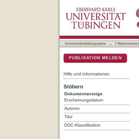
Single-boson exchange fun
DSpace Repositorium (Manakin b
Hubbard model at weak c
Universitätsbibliographie
→
7 Mathematisc
PUBLIKATION MELDEN
Hilfe und Informationen
Stöbern
Dokumentanzeige
Erscheinungsdatum
Autoren
Titel
DDC-Klassifikation