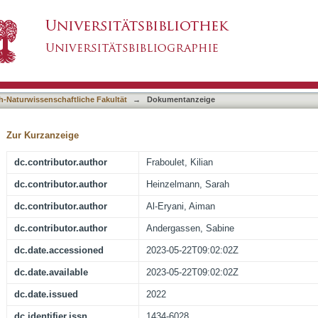
ctional renormalization group application to t
asiert)
oupling
h-Naturwissenschaftliche Fakultät
→
Dokumentanzeige
Zur Kurzanzeige
dc.contributor.author
Fraboulet, Kilian
dc.contributor.author
Heinzelmann, Sarah
dc.contributor.author
Al-Eryani, Aiman
dc.contributor.author
Andergassen, Sabine
dc.date.accessioned
2023-05-22T09:02:02Z
dc.date.available
2023-05-22T09:02:02Z
dc.date.issued
2022
dc.identifier.issn
1434-6028