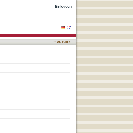
he two-dimensional
Einloggen
« zurück