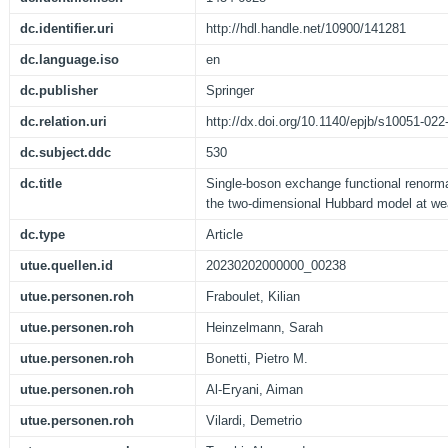
dc.identifier.uri
http://hdl.handle.net/10900/141281
dc.language.iso
en
dc.publisher
Springer
dc.relation.uri
http://dx.doi.org/10.1140/epjb/s10051-022
dc.subject.ddc
530
dc.title
Single-boson exchange functional renormal
the two-dimensional Hubbard model at we
dc.type
Article
utue.quellen.id
20230202000000_00238
utue.personen.roh
Fraboulet, Kilian
utue.personen.roh
Heinzelmann, Sarah
utue.personen.roh
Bonetti, Pietro M.
utue.personen.roh
Al-Eryani, Aiman
utue.personen.roh
Vilardi, Demetrio