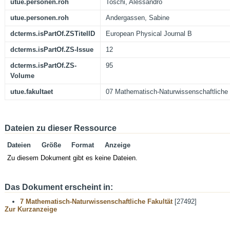
utue.personen.roh
Toschi, Alessandro
utue.personen.roh
Andergassen, Sabine
dcterms.isPartOf.ZSTitelID
European Physical Journal B
dcterms.isPartOf.ZS-Issue
12
dcterms.isPartOf.ZS-
95
Volume
utue.fakultaet
07 Mathematisch-Naturwissenschaftliche 
Dateien zu dieser Ressource
Dateien
Größe
Format
Anzeige
Zu diesem Dokument gibt es keine Dateien.
Das Dokument erscheint in:
7 Mathematisch-Naturwissenschaftliche Fakultät
[27492]
Zur Kurzanzeige