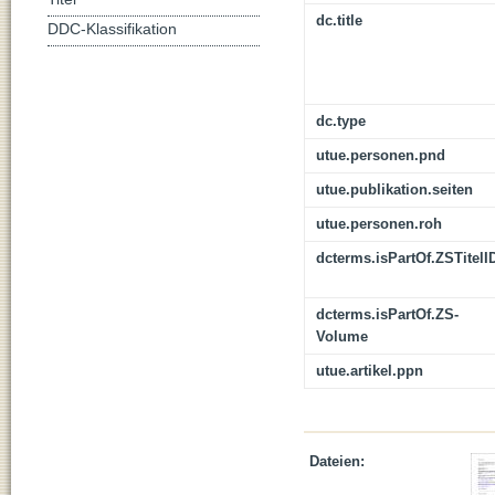
dc.title
DDC-Klassifikation
dc.type
utue.personen.pnd
utue.publikation.seiten
utue.personen.roh
dcterms.isPartOf.ZSTitelI
dcterms.isPartOf.ZS-
Volume
utue.artikel.ppn
Dateien: