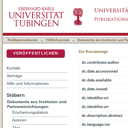
Überlegungen zum ursprünglichen Titel des s
DSpace Repositorium (Manakin basiert)
Poitiers aufgrund der handschriftlichen Über
einem Stemma
Publikationsdienste
→
TOBIAS-portale
→
Dokumente aus Instituten und Pa
Zur Kurzanzeige
VERÖFFENTLICHEN
dc.contributor.author
Kontakt
dc.date.accessioned
Verträge
dc.date.available
Hilfe und Informationen
dc.date.issued
Stöbern
dc.identifier.uri
Dokumente aus Instituten und
Partnereinrichtungen
dc.identifier.uri
Erscheinungsdatum
dc.description.abstract
Autoren
dc.language.iso
Titel