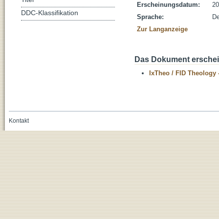
Erscheinungsdatum:
20
DDC-Klassifikation
Sprache:
De
Zur Langanzeige
Das Dokument erschein
IxTheo / FID Theology 
Kontakt