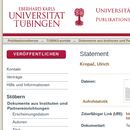
Statement
DSpace Repositorium (Manakin basiert)
Publikationsdienste
→
TOBIAS-portale
→
Dokumente aus Instituten und Pa
Statement
VERÖFFENTLICHEN
Kropač, Ulrich
Kontakt
Verträge
Dateien:
Hilfe und Informationen
Stöbern
Aufrufstatistik
Dokumente aus Instituten und
Partnereinrichtungen
Zitierfähiger Link (URI):
ht
Erscheinungsdatum
ht
Autoren
Dokumentart:
Te
Titel