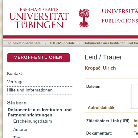
Leid / Trauer
DSpace Repositorium (Manakin basiert)
Publikationsdienste
→
TOBIAS-portale
→
Dokumente aus Instituten und Pa
Leid / Trauer
VERÖFFENTLICHEN
Kropač, Ulrich
Kontakt
Verträge
Dateien:
Hilfe und Informationen
Stöbern
Aufrufstatistik
Dokumente aus Instituten und
Partnereinrichtungen
Zitierfähiger Link (URI):
ht
Erscheinungsdatum
ht
Autoren
Dokumentart:
Te
Titel