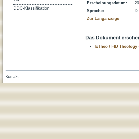
Erscheinungsdatum:
20
DDC-Klassifikation
Sprache:
De
Zur Langanzeige
Das Dokument erschein
IxTheo / FID Theology 
Kontakt