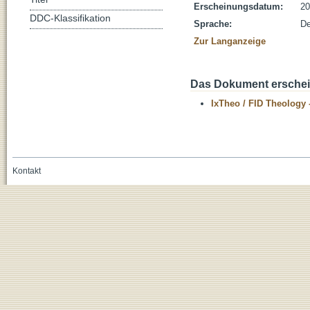
Erscheinungsdatum:
20
DDC-Klassifikation
Sprache:
De
Zur Langanzeige
Das Dokument erschein
IxTheo / FID Theology 
Kontakt