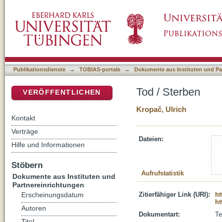
Tod / Sterben
DSpace Repositorium (Manakin basiert)
Publikationsdienste
→
TOBIAS-portale
→
Dokumente aus Instituten und Pa
Tod / Sterben
VERÖFFENTLICHEN
Kropač, Ulrich
Kontakt
Verträge
Dateien:
Hilfe und Informationen
Stöbern
Aufrufstatistik
Dokumente aus Instituten und
Partnereinrichtungen
Zitierfähiger Link (URI):
ht
Erscheinungsdatum
ht
Autoren
Dokumentart:
Te
Titel