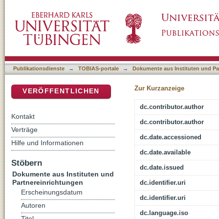
Vorwort
DSpace Repositorium (Manakin basiert)
Publikationsdienste
→
TOBIAS-portale
→
Dokumente aus Instituten und Pa
Zur Kurzanzeige
VERÖFFENTLICHEN
dc.contributor.author
Kontakt
dc.contributor.author
Verträge
dc.date.accessioned
Hilfe und Informationen
dc.date.available
Stöbern
dc.date.issued
Dokumente aus Instituten und
Partnereinrichtungen
dc.identifier.uri
Erscheinungsdatum
dc.identifier.uri
Autoren
dc.language.iso
Titel