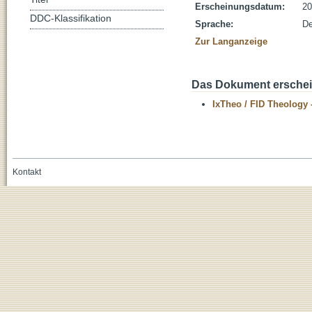
Erscheinungsdatum:
20
DDC-Klassifikation
Sprache:
De
Zur Langanzeige
Das Dokument erschein
IxTheo / FID Theology 
Kontakt