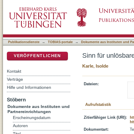
Sinn für unlösbare Fragen
DSpace Repositorium (Manakin basiert)
Publikationsdienste
→
TOBIAS-portale
→
Dokumente aus Instituten und Pa
Sinn für unlösbar
VERÖFFENTLICHEN
Karle, Isolde
Kontakt
Verträge
Dateien:
Hilfe und Informationen
Stöbern
Aufrufstatistik
Dokumente aus Instituten und
Partnereinrichtungen
Zitierfähiger Link (URI):
ht
Erscheinungsdatum
ht
Autoren
Dokumentart:
Te
Titel