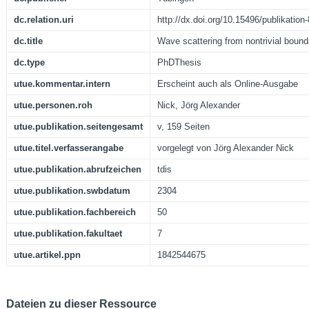
dc.relation.uri
http://dx.doi.org/10.15496/publikation
dc.title
Wave scattering from nontrivial bound
dc.type
PhDThesis
utue.kommentar.intern
Erscheint auch als Online-Ausgabe
utue.personen.roh
Nick, Jörg Alexander
utue.publikation.seitengesamt
v, 159 Seiten
utue.titel.verfasserangabe
vorgelegt von Jörg Alexander Nick
utue.publikation.abrufzeichen
tdis
utue.publikation.swbdatum
2304
utue.publikation.fachbereich
50
utue.publikation.fakultaet
7
utue.artikel.ppn
1842544675
Dateien zu dieser Ressource