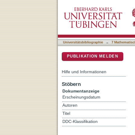
Wave scattering from nont
DSpace Repositorium (Manakin b
Universitätsbibliographie
→
7 Mathematisc
PUBLIKATION MELDEN
Hilfe und Informationen
Stöbern
Dokumentanzeige
Erscheinungsdatum
Autoren
Titel
DDC-Klassifikation