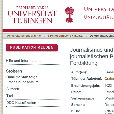
Journalismus und Diversity : Umgang mit kultu
DSpace Repositorium (Manakin basiert)
Konsequenzen für die Aus- und Fortbildung
Universitätsbibliographie
→
5 Philosophische Fakultät
→
Dokumentanzeig
PUBLIKATION MELDEN
Journalismus und D
journalistischen 
Hilfe und Informationen
Fortbildung
Stöbern
Autor(en):
Graben
Dokumentanzeige
Tübinger Autor(en):
Grabe
Erscheinungsdatum
Erscheinungsjahr:
2023
Autoren
Reihe:
Ethnol
Titel
Verlagsangabe:
Wiesb
DDC-Klassifikation
Sprache:
Deuts
ISBN:
978-3