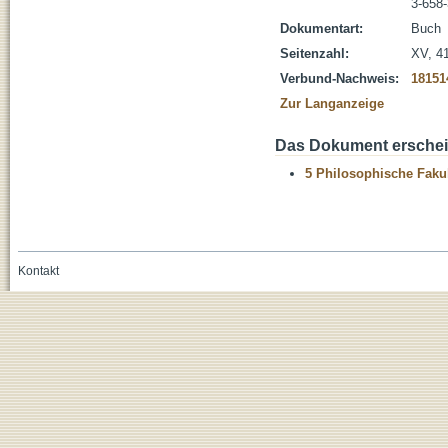
3-658
Dokumentart:
Buch
Seitenzahl:
XV, 4
Verbund-Nachweis:
18151
Zur Langanzeige
Das Dokument erschein
5 Philosophische Fakul
Kontakt