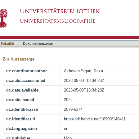
echnology for the Management of Klebsiella 
asiert)
 Fakultät
→
Dokumentanzeige
Zur Kurzanzeige
dc.contributor.author
Akhavan-Sigari, Reza
dc.date.accessioned
2023-05-03T13:34:28Z
dc.date.available
2023-05-03T13:34:28Z
dc.date.issued
2022
dc.identifier.issn
2079-6374
dc.identifier.uri
http://hdl.handle.net/10900/140411
dc.language.iso
en
dc.publisher
Mdpi