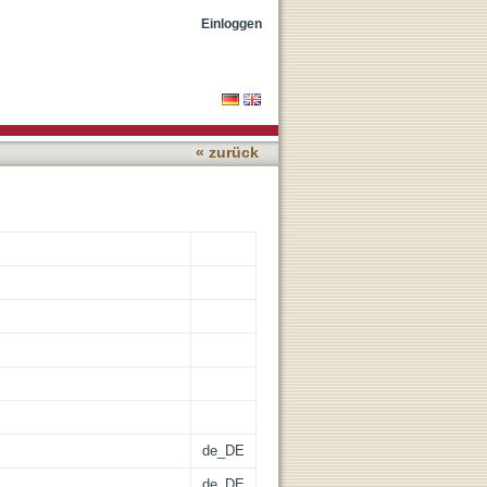
pneumoniae-Related
Einloggen
« zurück
de_DE
de_DE