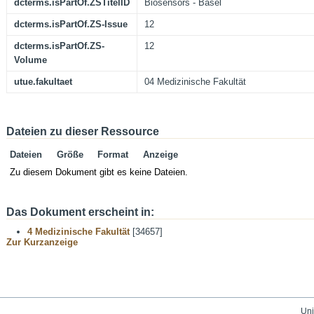
dcterms.isPartOf.ZSTitelID
Biosensors - Basel
dcterms.isPartOf.ZS-Issue
12
dcterms.isPartOf.ZS-
12
Volume
utue.fakultaet
04 Medizinische Fakultät
Dateien zu dieser Ressource
Dateien
Größe
Format
Anzeige
Zu diesem Dokument gibt es keine Dateien.
Das Dokument erscheint in:
4 Medizinische Fakultät
[34657]
Zur Kurzanzeige
Uni