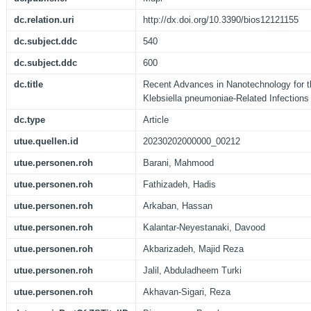
dc.relation.uri
http://dx.doi.org/10.3390/bios12121155
dc.subject.ddc
540
dc.subject.ddc
600
dc.title
Recent Advances in Nanotechnology for 
Klebsiella pneumoniae-Related Infections
dc.type
Article
utue.quellen.id
20230202000000_00212
utue.personen.roh
Barani, Mahmood
utue.personen.roh
Fathizadeh, Hadis
utue.personen.roh
Arkaban, Hassan
utue.personen.roh
Kalantar-Neyestanaki, Davood
utue.personen.roh
Akbarizadeh, Majid Reza
utue.personen.roh
Jalil, Abduladheem Turki
utue.personen.roh
Akhavan-Sigari, Reza