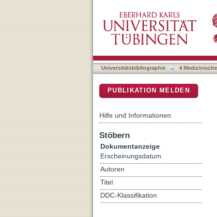
Recent Advances in Nanot
DSpace Repositorium (Manakin b
Infections
Universitätsbibliographie
→
4 Medizinische
PUBLIKATION MELDEN
Hilfe und Informationen
Stöbern
Dokumentanzeige
Erscheinungsdatum
Autoren
Titel
DDC-Klassifikation