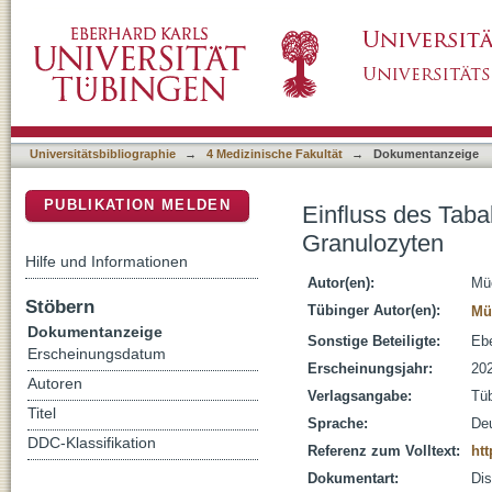
Einfluss des Tabakrauchens auf die PAD4 Ex
DSpace Repositorium (Manakin basiert)
Universitätsbibliographie
→
4 Medizinische Fakultät
→
Dokumentanzeige
PUBLIKATION MELDEN
Einfluss des Taba
Granulozyten
Hilfe und Informationen
Autor(en):
Mü
Stöbern
Tübinger Autor(en):
Mü
Dokumentanzeige
Sonstige Beteiligte:
Ebe
Erscheinungsdatum
Erscheinungsjahr:
20
Autoren
Verlagsangabe:
Tü
Titel
Sprache:
De
DDC-Klassifikation
Referenz zum Volltext:
htt
Dokumentart:
Dis