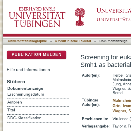
Screening for eukaryotic motifs in Legionell
DSpace Repositorium (Manakin basiert)
of host histones
Universitätsbibliographie
→
4 Medizinische Fakultät
→
Dokumentanzeige
PUBLIKATION MELDEN
Screening for euk
Smh1 as bacterial
Hilfe und Informationen
Autor(en):
Herbel, St
Malmsheim
Stöbern
Jung, Ann
Dokumentanzeige
Wagner, S
Bernd
Erscheinungsdatum
Tübinger
Malmsheim
Autoren
Autor(en):
Grin, Iwa
Titel
Wagner, 
DDC-Klassifikation
Erschienen in:
Virulence 
Verlagsangabe:
Taylor & F