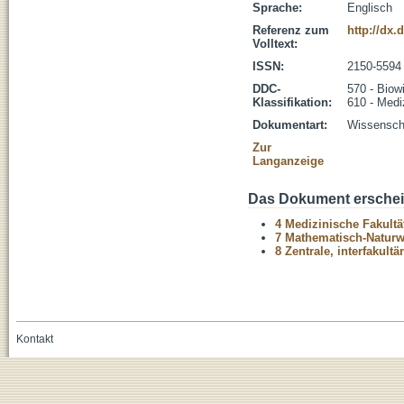
Sprache:
Englisch
Referenz zum
http://dx.
Volltext:
ISSN:
2150-5594
DDC-
570 - Biow
Klassifikation:
610 - Medi
Dokumentart:
Wissenscha
Zur
Langanzeige
Das Dokument erschein
4 Medizinische Fakultä
7 Mathematisch-Naturwi
8 Zentrale, interfakult
Kontakt