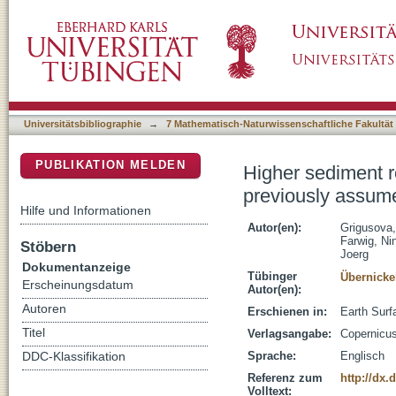
Higher sediment redistribution rates related
DSpace Repositorium (Manakin basiert)
revealed by time-of-flight-based monitoring
Universitätsbibliographie
→
7 Mathematisch-Naturwissenschaftliche Fakultät
PUBLIKATION MELDEN
Higher sediment re
previously assume
Hilfe und Informationen
Autor(en):
Grigusova,
Farwig, Ni
Stöbern
Joerg
Dokumentanzeige
Tübinger
Übernickel
Erscheinungsdatum
Autor(en):
Autoren
Erschienen in:
Earth Surf
Titel
Verlagsangabe:
Copernicu
Sprache:
Englisch
DDC-Klassifikation
Referenz zum
http://dx.
Volltext: