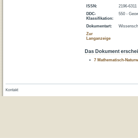
ISSN:
2196-6311
DDC-
550 - Geo
Klassifikation:
Dokumentart:
Wissenscha
Zur
Langanzeige
Das Dokument erschein
7 Mathematisch-Naturwi
Kontakt