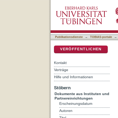
Fundamentalismus : Anmer
DSpace Repositorium (Manakin b
Publikationsdienste
→
TOBIAS-portale
→
VERÖFFENTLICHEN
Kontakt
Verträge
Hilfe und Informationen
Stöbern
Dokumente aus Instituten und
Partnereinrichtungen
Erscheinungsdatum
Autoren
Titel