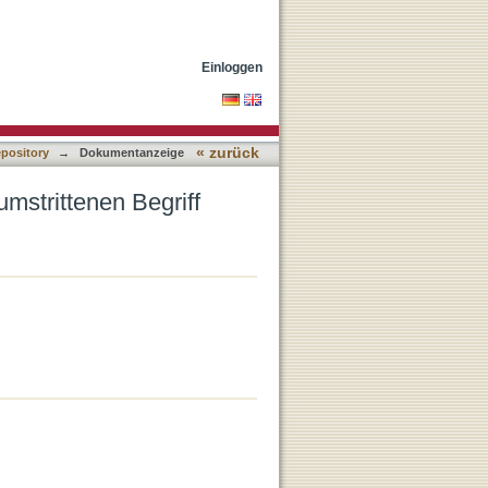
Einloggen
« zurück
epository
→
Dokumentanzeige
strittenen Begriff