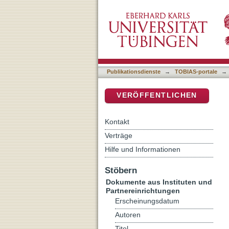
"Nackt vor Gott" : system
DSpace Repositorium (Manakin b
Publikationsdienste
→
TOBIAS-portale
→
VERÖFFENTLICHEN
Kontakt
Verträge
Hilfe und Informationen
Stöbern
Dokumente aus Instituten und
Partnereinrichtungen
Erscheinungsdatum
Autoren
Titel