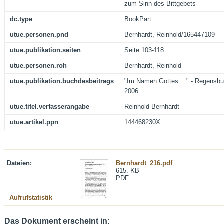
zum Sinn des Bittgebets
dc.type
BookPart
utue.personen.pnd
Bernhardt, Reinhold/165447109
utue.publikation.seiten
Seite 103-118
utue.personen.roh
Bernhardt, Reinhold
utue.publikation.buchdesbeitrags
"Im Namen Gottes ..." - Regensbur
2006
utue.titel.verfasserangabe
Reinhold Bernhardt
utue.artikel.ppn
144468230X
Dateien:
Bernhardt_216.pdf
615. KB
PDF
Aufrufstatistik
Das Dokument erscheint in: