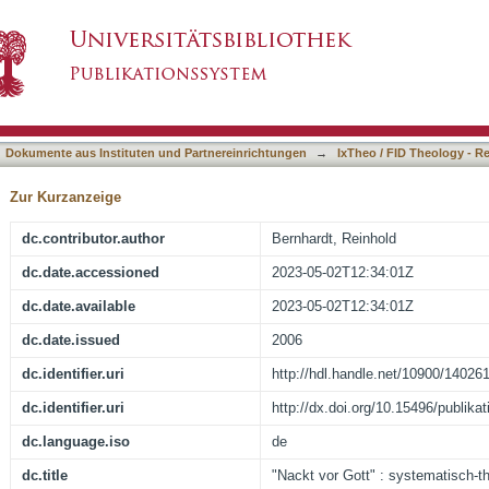
atisch-theologische Überlegungen zum Sinn de
asiert)
Dokumente aus Instituten und Partnereinrichtungen
→
IxTheo / FID Theology - R
Zur Kurzanzeige
dc.contributor.author
Bernhardt, Reinhold
dc.date.accessioned
2023-05-02T12:34:01Z
dc.date.available
2023-05-02T12:34:01Z
dc.date.issued
2006
dc.identifier.uri
http://hdl.handle.net/10900/14026
dc.identifier.uri
http://dx.doi.org/10.15496/publika
dc.language.iso
de
dc.title
"Nackt vor Gott" : systematisch-