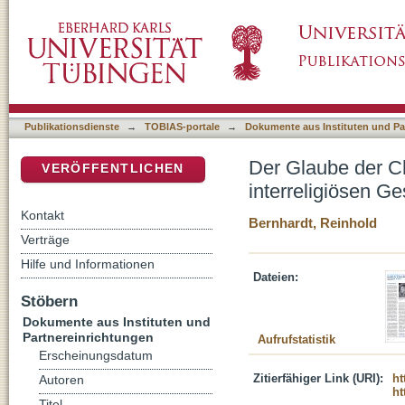
Der Glaube der Christen an den dreieinigen 
DSpace Repositorium (Manakin basiert)
Publikationsdienste
→
TOBIAS-portale
→
Dokumente aus Instituten und Pa
Der Glaube der Ch
VERÖFFENTLICHEN
interreligiösen G
Kontakt
Bernhardt, Reinhold
Verträge
Hilfe und Informationen
Dateien:
Stöbern
Dokumente aus Instituten und
Partnereinrichtungen
Aufrufstatistik
Erscheinungsdatum
Zitierfähiger Link (URI):
ht
Autoren
ht
Titel