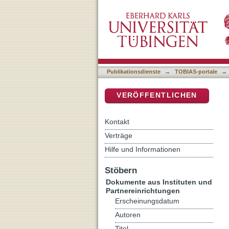
Zur Hermeneutik biblische
DSpace Repositorium (Manakin b
Publikationsdienste
→
TOBIAS-portale
→
VERÖFFENTLICHEN
Kontakt
Verträge
Hilfe und Informationen
Stöbern
Dokumente aus Instituten und
Partnereinrichtungen
Erscheinungsdatum
Autoren
Titel