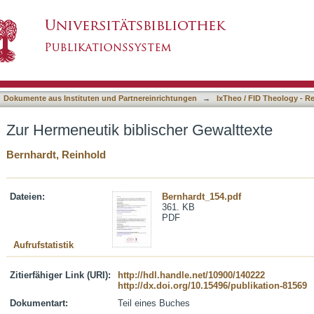
r Gewalttexte
asiert)
Dokumente aus Instituten und Partnereinrichtungen
→
IxTheo / FID Theology - R
Zur Hermeneutik biblischer Gewalttexte
Bernhardt, Reinhold
Dateien:
Bernhardt_154.pdf
361. KB
PDF
Aufrufstatistik
Zitierfähiger Link (URI):
http://hdl.handle.net/10900/140222
http://dx.doi.org/10.15496/publikation-81569
Dokumentart:
Teil eines Buches