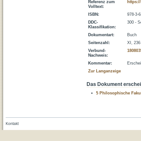
Referenz zum
https:/
Volltext:
ISBN:
978-3-
DDC-
300 - S
Klassifikation:
Dokumentart:
Buch
Seitenzahl:
XI, 236
Verbund-
180803
Nachweis:
Kommentar:
Erschei
Zur Langanzeige
Das Dokument erschein
5 Philosophische Fakul
Kontakt