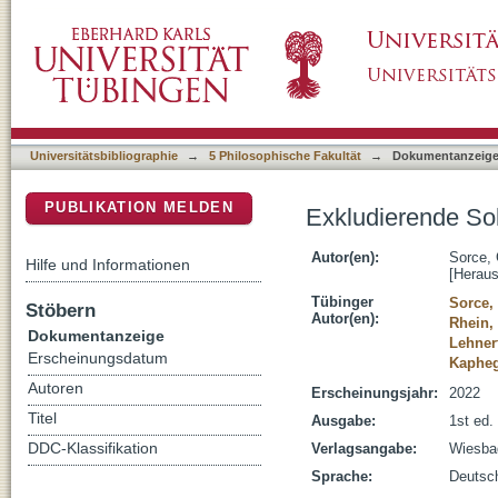
Exkludierende Solidarität der Rechten
DSpace Repositorium (Manakin basiert)
Universitätsbibliographie
→
5 Philosophische Fakultät
→
Dokumentanzeig
PUBLIKATION MELDEN
Exkludierende Sol
Autor(en):
Sorce, 
Hilfe und Informationen
[Heraus
Tübinger
Sorce,
Stöbern
Autor(en):
Rhein,
Dokumentanzeige
Lehnert
Erscheinungsdatum
Kapheg
Autoren
Erscheinungsjahr:
2022
Titel
Ausgabe:
1st ed.
DDC-Klassifikation
Verlagsangabe:
Wiesba
Sprache:
Deutsc