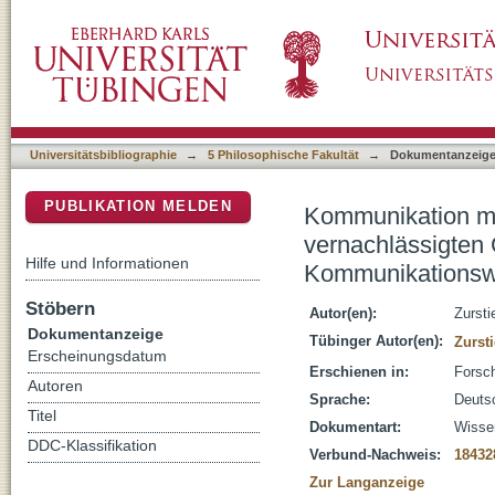
Kommunikation mit anderen Mitteln : über Sti
DSpace Repositorium (Manakin basiert)
Medien- und Kommunikationswissenschaft
Universitätsbibliographie
→
5 Philosophische Fakultät
→
Dokumentanzeig
PUBLIKATION MELDEN
Kommunikation mit
vernachlässigten 
Hilfe und Informationen
Kommunikationsw
Stöbern
Autor(en):
Zursti
Dokumentanzeige
Tübinger Autor(en):
Zurst
Erscheinungsdatum
Erschienen in:
Forsch
Autoren
Sprache:
Deuts
Titel
Dokumentart:
Wissen
DDC-Klassifikation
Verbund-Nachweis:
18432
Zur Langanzeige