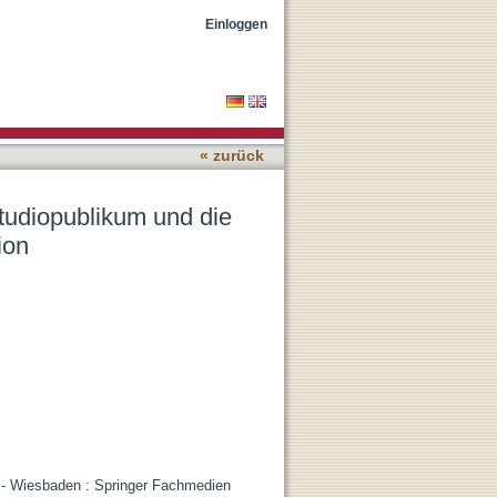
sformation
Einloggen
« zurück
tudiopublikum und die
ion
. - Wiesbaden : Springer Fachmedien