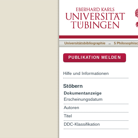
Televisuelle Geisterspiel
DSpace Repositorium (Manakin b
massenmedialer Kommuni
Universitätsbibliographie
→
5 Philosophisc
PUBLIKATION MELDEN
Hilfe und Informationen
Stöbern
Dokumentanzeige
Erscheinungsdatum
Autoren
Titel
DDC-Klassifikation