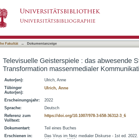
e : das abwesende Studiopublikum und die Tran
asiert)
kation
he Fakultät
→
Dokumentanzeige
Televisuelle Geisterspiele : das abwesende S
Transformation massenmedialer Kommunikat
Autor(en):
Ulrich, Anne
Tübinger
Ulrich, Anne
Autor(en):
Erscheinungsjahr:
2022
Sprache:
Deutsch
Referenz zum
https://doi.org/10.1007/978-3-658-36312-3_6
Volltext:
Dokumentart:
Teil eines Buches
Erschienen in:
Das Virus im Netz medialer Diskurse - 1st ed. 2022