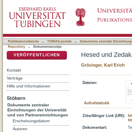
Hesed und Zedaka als göttliche Attribute in 
DSpace Repositorium (Manakin basiert)
Publikationsdienste
→
TOBIAS-portale
→
Dokumente zentraler Einrichtunge
Repository
→
Dokumentanzeige
Hesed und Zedaka 
VERÖFFENTLICHEN
Grözinger, Karl Erich
Kontakt
Verträge
Dateien:
Hilfe und Informationen
Stöbern
Aufrufstatistik
Dokumente zentraler
Einrichtungen der Universität
und von Partnereinrichtungen
Zitierfähiger Link (URI):
ht
ht
Erscheinungsdatum
Dokumentart:
Te
Autoren