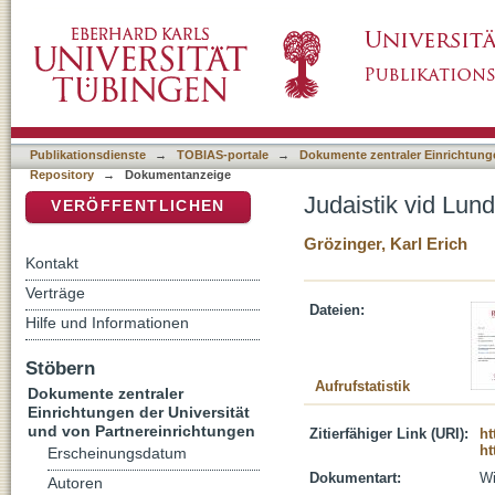
Judaistik vid Lunds universiteit
DSpace Repositorium (Manakin basiert)
Publikationsdienste
→
TOBIAS-portale
→
Dokumente zentraler Einrichtunge
Repository
→
Dokumentanzeige
Judaistik vid Lund
VERÖFFENTLICHEN
Grözinger, Karl Erich
Kontakt
Verträge
Dateien:
Hilfe und Informationen
Stöbern
Aufrufstatistik
Dokumente zentraler
Einrichtungen der Universität
und von Partnereinrichtungen
Zitierfähiger Link (URI):
ht
ht
Erscheinungsdatum
Dokumentart:
Wi
Autoren