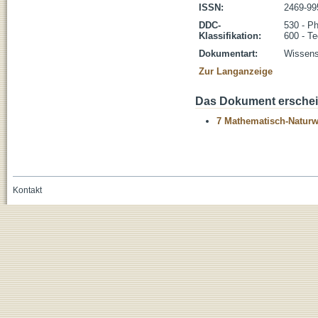
ISSN:
2469-99
DDC-
530 - P
Klassifikation:
600 - Te
Dokumentart:
Wissensc
Zur Langanzeige
Das Dokument erschein
7 Mathematisch-Naturwi
Kontakt