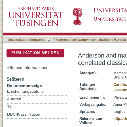
Anderson and many-body localization in the pr
DSpace Repositorium (Manakin basiert)
Universitätsbibliographie
→
7 Mathematisch-Naturwissenschaftliche Fakultät
PUBLIKATION MELDEN
Anderson and many
correlated classic
Hilfe und Informationen
Autor(en):
Marcant
Ulrich
;
G
Stöbern
Tübinger
Carollo
Dokumentanzeige
Autor(en):
Lesanov
Erscheinungsdatum
Erschienen in:
Physica
Autoren
Verlagsangabe:
Amer Ph
Titel
Sprache:
Englisc
DDC-Klassifikation
Referenz zum
http://
Volltext: