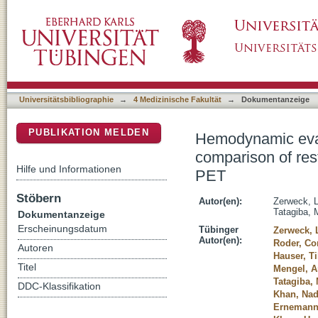
Hemodynamic evaluation of patients with Mo
DSpace Repositorium (Manakin basiert)
to breath-hold fMRI and [O-15]water PET
Universitätsbibliographie
→
4 Medizinische Fakultät
→
Dokumentanzeige
PUBLIKATION MELDEN
Hemodynamic eval
comparison of res
Hilfe und Informationen
PET
Stöbern
Autor(en):
Zerweck, 
Tatagiba, 
Dokumentanzeige
Erscheinungsdatum
Tübinger
Zerweck, 
Autor(en):
Roder, Co
Autoren
Hauser, Ti
Titel
Mengel, A
Tatagiba,
DDC-Klassifikation
Khan, Nad
Ernemann,