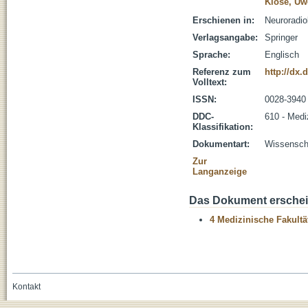
Klose, Uw
Erschienen in:
Neuroradio
Verlagsangabe:
Springer
Sprache:
Englisch
Referenz zum
http://dx.
Volltext:
ISSN:
0028-3940
DDC-
610 - Medi
Klassifikation:
Dokumentart:
Wissenscha
Zur
Langanzeige
Das Dokument erschein
4 Medizinische Fakultä
Kontakt