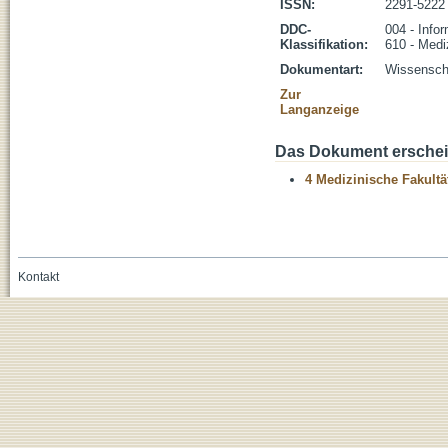
ISSN:
2291-5222
DDC-
004 - Infor
Klassifikation:
610 - Medi
Dokumentart:
Wissenscha
Zur
Langanzeige
Das Dokument erschein
4 Medizinische Fakultä
Kontakt