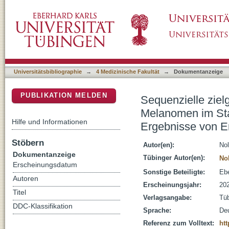
Sequenzielle zielgerichtete Therapien und 
DSpace Repositorium (Manakin basiert)
Ansprechen, Resistenzentwicklung, Ergebnis
Universitätsbibliographie
→
4 Medizinische Fakultät
→
Dokumentanzeige
PUBLIKATION MELDEN
Sequenzielle ziel
Melanomen im Sta
Hilfe und Informationen
Ergebnisse von Er
Stöbern
Autor(en):
Nol
Dokumentanzeige
Tübinger Autor(en):
Nol
Erscheinungsdatum
Sonstige Beteiligte:
Ebe
Autoren
Erscheinungsjahr:
20
Titel
Verlagsangabe:
Tü
DDC-Klassifikation
Sprache:
De
Referenz zum Volltext:
htt