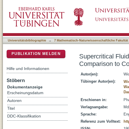
Supercritical Fluid Extraction with CO2 of 
DSpace Repositorium (Manakin basiert)
Solvent Extraction
Universitätsbibliographie
→
7 Mathematisch-Naturwissenschaftliche Fakultät
PUBLIKATION MELDEN
Supercritical Flu
Comparison to Con
Hilfe und Informationen
Autor(en):
Wi
Stöbern
Tübinger Autor(en):
Wi
Dokumentanzeige
Wah
Dan
Erscheinungsdatum
Erschienen in:
Pha
Autoren
Verlagsangabe:
Md
Titel
Sprache:
Eng
DDC-Klassifikation
Referenz zum Volltext:
ht
ISSN:
19