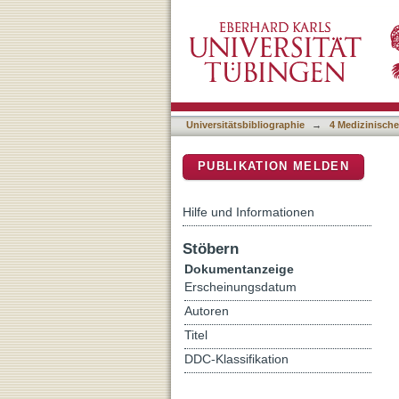
Perioperative Komplikatio
DSpace Repositorium (Manakin b
Universitätsbibliographie
→
4 Medizinische
PUBLIKATION MELDEN
Hilfe und Informationen
Stöbern
Dokumentanzeige
Erscheinungsdatum
Autoren
Titel
DDC-Klassifikation