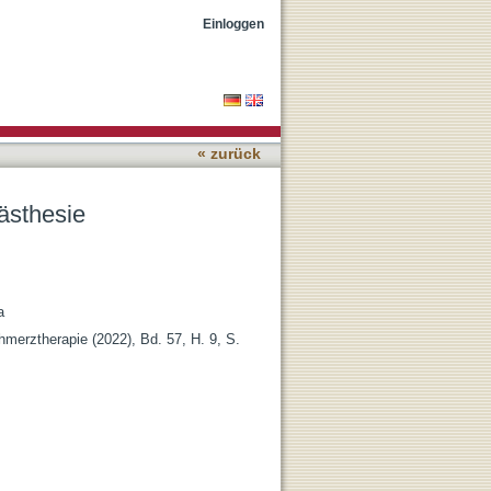
Einloggen
« zurück
ästhesie
a
hmerztherapie (2022), Bd. 57, H. 9, S.