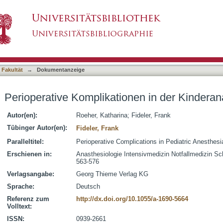
nen in der Kinderanästhesie
asiert)
 Fakultät
→
Dokumentanzeige
Perioperative Komplikationen in der Kinderan
Autor(en):
Roeher, Katharina
;
Fideler, Frank
Tübinger Autor(en):
Fideler, Frank
Paralleltitel:
Perioperative Complications in Pediatric Anesthesi
Erschienen in:
Anasthesiologie Intensivmedizin Notfallmedizin Sc
563-576
Verlagsangabe:
Georg Thieme Verlag KG
Sprache:
Deutsch
Referenz zum
http://dx.doi.org/10.1055/a-1690-5664
Volltext:
ISSN:
0939-2661