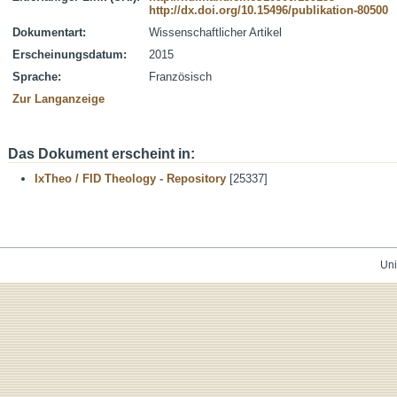
http://dx.doi.org/10.15496/publikation-80500
Dokumentart:
Wissenschaftlicher Artikel
Erscheinungsdatum:
2015
Sprache:
Französisch
Zur Langanzeige
Das Dokument erscheint in:
IxTheo / FID Theology - Repository
[25337]
Uni