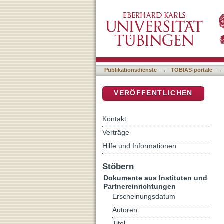
Un cas particulier d’apolog
DSpace Repositorium (Manakin b
Mandylion d’Édesse et le 
Publikationsdienste
→
TOBIAS-portale
→
VERÖFFENTLICHEN
Kontakt
Verträge
Hilfe und Informationen
Stöbern
Dokumente aus Instituten und
Partnereinrichtungen
Erscheinungsdatum
Autoren
Titel