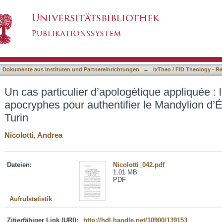
étique appliquée : l’utilisation des apocryphes 
asiert)
suaire de Turin
Dokumente aus Instituten und Partnereinrichtungen
→
IxTheo / FID Theology - R
Un cas particulier d’apologétique appliquée : l’
apocryphes pour authentifier le Mandylion d’É
Turin
Nicolotti, Andrea
Dateien:
Nicolotti_042.pdf
1.01 MB
PDF
Aufrufstatistik
Zitierfähiger Link (URI):
http://hdl.handle.net/10900/139153