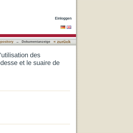
pour authentifier le
Einloggen
« zurück
epository
→
Dokumentanzeige
utilisation des
desse et le suaire de