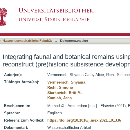
nical remains using multivariate statistics to re
asiert)
s
h-Naturwissenschaftliche Fakultät
→
Dokumentanzeige
Integrating faunal and botanical remains using 
reconstruct (pre)historic subsistence develo
Autor(en):
Vermeersch, Shyama Cathy Alice
;
Riehl, Simone
Tübinger Autor(en):
Vermeersch, Shyama
Riehl, Simone
Starkovich, Britt M.
Kamlah, Jens
Erschienen in:
MethodsX - Amsterdam [u.a.] : Elsevier (2021), Bd
Sprache:
Englisch
Referenz zum Volltext:
https://doi.org/10.1016/j.mex.2021.101336
Dokumentart:
Wissenschaftlicher Artikel