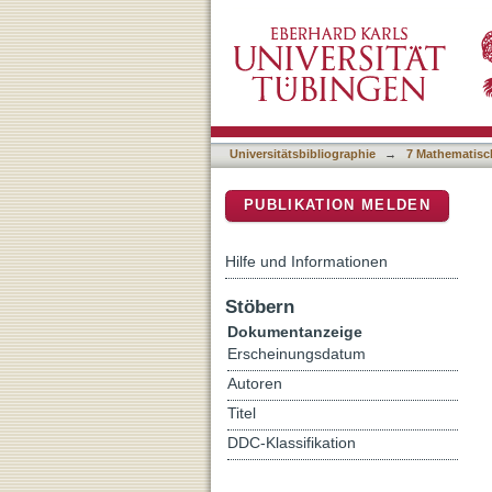
Integrating faunal and bota
DSpace Repositorium (Manakin b
subsistence development
Universitätsbibliographie
→
7 Mathematisc
PUBLIKATION MELDEN
Hilfe und Informationen
Stöbern
Dokumentanzeige
Erscheinungsdatum
Autoren
Titel
DDC-Klassifikation