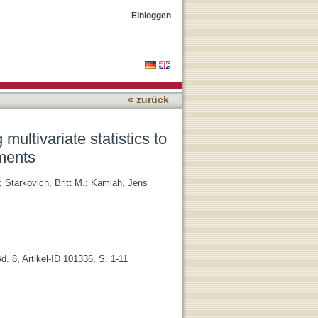
construct (pre)historic
Einloggen
« zurück
multivariate statistics to
pments
;
Starkovich, Britt M.
;
Kamlah, Jens
. 8, Artikel-ID 101336, S. 1-11