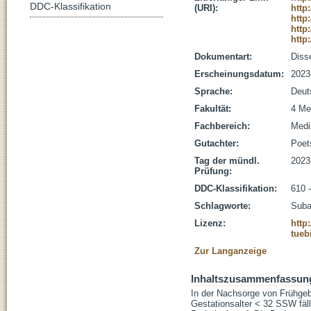
DDC-Klassifikation
(URI):
http
http
http
http
Dokumentart:
Disse
Erscheinungsdatum:
2023
Sprache:
Deut
Fakultät:
4 Me
Fachbereich:
Medi
Gutachter:
Poets
Tag der mündl.
2023
Prüfung:
DDC-Klassifikation:
610 
Schlagworte:
Suba
Lizenz:
http
tueb
Zur Langanzeige
Inhaltszusammenfassun
In der Nachsorge von Frühge
Gestationsalter < 32 SSW fäll