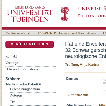
Hat eine Erweiterung des Subarachnoidalra
DSpace Repositorium (Manakin basiert)
Schwangerschaftswochen / < 1.500 g Einflus
Kindes?
Publikationsdienste
→
TOBIAS-lib - Publikationen und Dissertationen
→
4 
Hat eine Erweite
VERÖFFENTLICHEN
32 Schwangerschaf
neurologische En
Kontakt
Verträge
Truffner, Anja Karina
Hilfe und Informationen
Stöbern
Dateien:
Medizinische Fakultät
Erscheinungsdatum
Aufrufstatistik
Autoren
Titel
Zitierfähiger Link
http