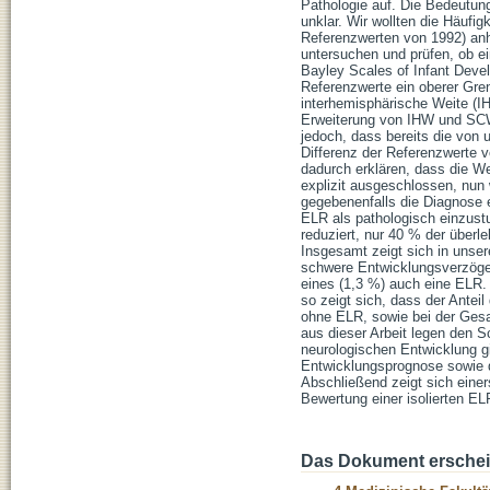
Pathologie auf. Die Bedeutun
unklar. Wir wollten die Häufi
Referenzwerten von 1992) anh
untersuchen und prüfen, ob ei
Bayley Scales of Infant Devel
Referenzwerte ein oberer Gre
interhemisphärische Weite (I
Erweiterung von IHW und SCW
jedoch, dass bereits die von 
Differenz der Referenzwerte v
dadurch erklären, dass die We
explizit ausgeschlossen, nun
gegebenenfalls die Diagnose e
ELR als pathologisch einzustu
reduziert, nur 40 % der über
Insgesamt zeigt sich in unser
schwere Entwicklungsverzöge
eines (1,3 %) auch eine ELR.
so zeigt sich, dass der Antei
ohne ELR, sowie bei der Gesa
aus dieser Arbeit legen den
neurologischen Entwicklung g
Entwicklungsprognose sowie di
Abschließend zeigt sich einer
Bewertung einer isolierten EL
Das Dokument erschein