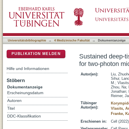
Sustained deep-tissue voltage recording usin
DSpace Repositorium (Manakin basiert)
Universitätsbibliographie
→
4 Medizinische Fakultät
→
Dokumentanzeige
PUBLIKATION MELDEN
Sustained deep-ti
for two-photon mi
Hilfe und Informationen
Autor(en):
Liu, Zhuoh
Sihui
;
Land
Stöbern
M.
;
Vlasit
Dokumentanzeige
Zhou, Na
;
Jonathan
;
Erscheinungsdatum
Reimer, J
Autoren
Tübinger
Korympido
Autor(en):
Titel
Vlasits, A
Franke, Ka
DDC-Klassifikation
Erschienen in:
Cell (2022
Verlagsangabe:
Cell Press