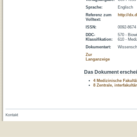
Sprache:
Englisch
Referenz zum
http://dx.
Volltext:
ISSN:
0092-8674
DDC-
570 - Biow
Klassifikation:
610 - Medi
Dokumentart:
Wissenscha
Zur
Langanzeige
Das Dokument erschein
4 Medizinische Fakultä
8 Zentrale, interfakult
Kontakt