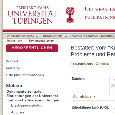
Bestatter: vom "Krisenmanager" zum religiös
DSpace Repositorium (Manakin basiert)
Publikationsdienste
→
TOBIAS-portale
→
Dokumente zentraler Einrichtunge
Repository
→
Dokumentanzeige
Bestatter: vom "K
VERÖFFENTLICHEN
Probleme und Per
Kontakt
Frateantonio, Christa
Verträge
Hilfe und Informationen
Dateien:
Stöbern
Dokumente zentraler
Einrichtungen der Universität
Aufrufstatistik
und von Partnereinrichtungen
Erscheinungsdatum
Zitierfähiger Link (URI):
ht
ht
Autoren