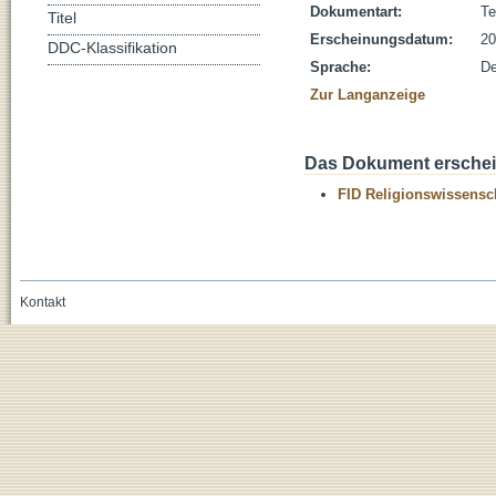
Dokumentart:
Te
Titel
Erscheinungsdatum:
20
DDC-Klassifikation
Sprache:
De
Zur Langanzeige
Das Dokument erschein
FID Religionswissensch
Kontakt