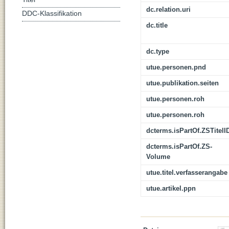
dc.relation.uri
DDC-Klassifikation
dc.title
dc.type
utue.personen.pnd
utue.publikation.seiten
utue.personen.roh
utue.personen.roh
dcterms.isPartOf.ZSTitelI
dcterms.isPartOf.ZS-
Volume
utue.titel.verfasserangabe
utue.artikel.ppn