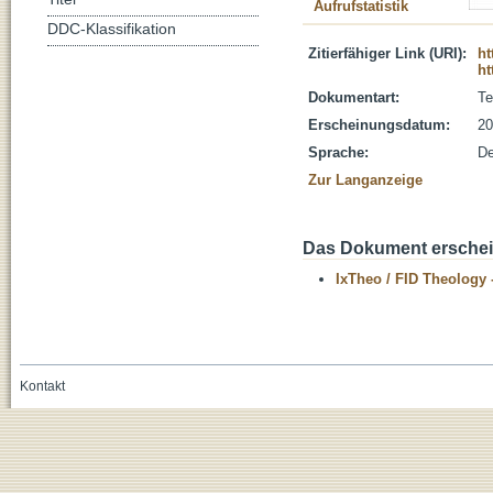
Aufrufstatistik
DDC-Klassifikation
Zitierfähiger Link (URI):
ht
ht
Dokumentart:
Te
Erscheinungsdatum:
20
Sprache:
De
Zur Langanzeige
Das Dokument erschein
IxTheo / FID Theology 
Kontakt