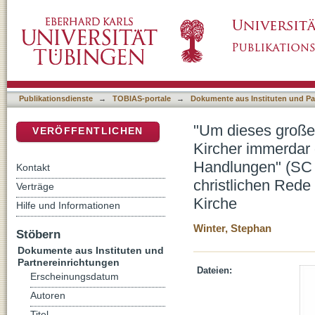
"Um dieses große Werk voll zu verwirklichen,
DSpace Repositorium (Manakin basiert)
besonders in den liturgischen Handlungen" (
christlichen Rede von der Gegenwart Jesu Ch
Publikationsdienste
→
TOBIAS-portale
→
Dokumente aus Instituten und Pa
"Um dieses große W
VERÖFFENTLICHEN
Kircher immerdar 
Handlungen" (SC 7
Kontakt
christlichen Rede
Verträge
Kirche
Hilfe und Informationen
Winter, Stephan
Stöbern
Dokumente aus Instituten und
Partnereinrichtungen
Dateien:
Erscheinungsdatum
Autoren
Titel