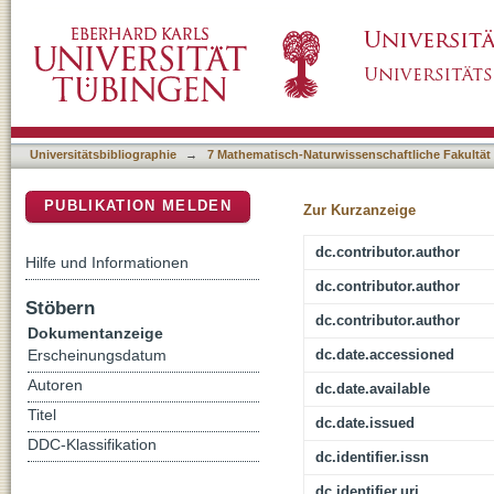
ex vivo-in vivo comparison of drug penetrat
DSpace Repositorium (Manakin basiert)
tape stripping
Universitätsbibliographie
→
7 Mathematisch-Naturwissenschaftliche Fakultät
PUBLIKATION MELDEN
Zur Kurzanzeige
dc.contributor.author
Hilfe und Informationen
dc.contributor.author
Stöbern
dc.contributor.author
Dokumentanzeige
dc.date.accessioned
Erscheinungsdatum
Autoren
dc.date.available
Titel
dc.date.issued
DDC-Klassifikation
dc.identifier.issn
dc.identifier.uri