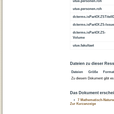
utue.personen.roh
utue.personen.roh
dcterms.isPartOf.ZSTitelI
dcterms.isPartOf.ZS-Issue
dcterms.isPartOf.ZS-
Volume
utue.fakultaet
Dateien zu dieser Res
Dateien
Größe
Forma
Zu diesem Dokument gibt es 
Das Dokument erschein
7 Mathematisch-Naturwi
Zur Kurzanzeige