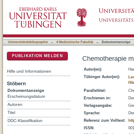
Chemotherapie maligner Tumore
DSpace Repositorium (Manakin basiert)
Universitätsbibliographie
→
4 Medizinische Fakultät
→
Dokumentanzeige
PUBLIKATION MELDEN
Chemotherapie m
Autor(en):
Hae
Hilfe und Informationen
Tübinger Autor(en):
Le
Hä
Stöbern
Dokumentanzeige
Paralleltitel:
Ch
Erscheinungsdatum
Erschienen in:
Deu
Autoren
Verlagsangabe:
Ge
Titel
Sprache:
De
Referenz zum Volltext:
htt
DDC-Klassifikation
ISSN:
00