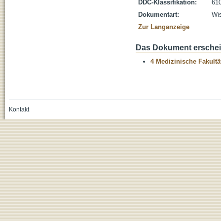
DDC-Klassifikation:
610
Dokumentart:
Wis
Zur Langanzeige
Das Dokument erschein
4 Medizinische Fakultä
Kontakt