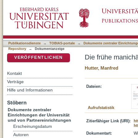
Die frühe manichäische Mission unter Buddhi
DSpace Repositorium (Manakin basiert)
Publikationsdienste
→
TOBIAS-portale
→
Dokumente zentraler Einrichtunge
Repository
→
Dokumentanzeige
Die frühe manichä
VERÖFFENTLICHEN
Hutter, Manfred
Kontakt
Verträge
Dateien:
Hilfe und Informationen
Stöbern
Aufrufstatistik
Dokumente zentraler
Einrichtungen der Universität
und von Partnereinrichtungen
Zitierfähiger Link (URI):
ht
ht
Erscheinungsdatum
Dokumentart:
Wi
Autoren