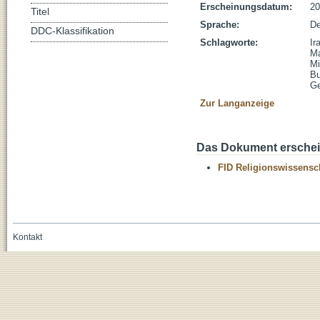
Erscheinungsdatum:
20
Titel
Sprache:
De
DDC-Klassifikation
Schlagworte:
Ir
Ma
Mi
B
Ge
Zur Langanzeige
Das Dokument erschein
FID Religionswissensch
Kontakt