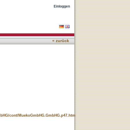
Einloggen
« zurück
mbHG/cont/MuekoGmbHG.GmbHG.p47.htm