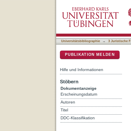
§ 47 Abstimmung
DSpace Repositorium (Manakin b
Universitätsbibliographie
→
3 Juristische F
PUBLIKATION MELDEN
Hilfe und Informationen
Stöbern
Dokumentanzeige
Erscheinungsdatum
Autoren
Titel
DDC-Klassifikation