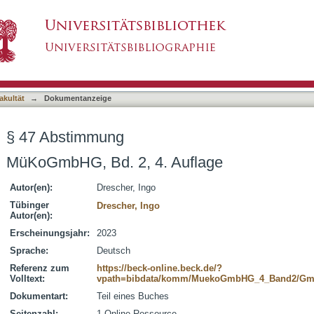
asiert)
akultät
→
Dokumentanzeige
§ 47 Abstimmung
MüKoGmbHG, Bd. 2, 4. Auflage
Autor(en):
Drescher, Ingo
Tübinger
Drescher, Ingo
Autor(en):
Erscheinungsjahr:
2023
Sprache:
Deutsch
Referenz zum
https://beck-online.beck.de/?
Volltext:
vpath=bibdata/komm/MuekoGmbHG_4_Band2/G
Dokumentart:
Teil eines Buches
Seitenzahl:
1 Online-Ressource