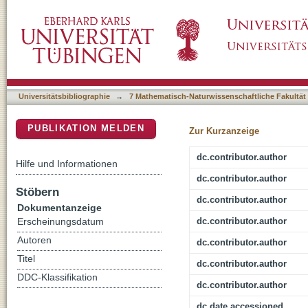
Fast 3D imaging of giant unilamellar vesicles
DSpace Repositorium (Manakin basiert)
molecule sensitivity
Universitätsbibliographie
→
7 Mathematisch-Naturwissenschaftliche Fakultät
PUBLIKATION MELDEN
Zur Kurzanzeige
dc.contributor.author
Hilfe und Informationen
dc.contributor.author
Stöbern
dc.contributor.author
Dokumentanzeige
dc.contributor.author
Erscheinungsdatum
Autoren
dc.contributor.author
Titel
dc.contributor.author
DDC-Klassifikation
dc.contributor.author
dc.date.accessioned