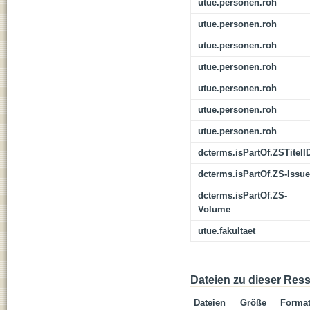
utue.personen.roh
utue.personen.roh
utue.personen.roh
utue.personen.roh
utue.personen.roh
utue.personen.roh
utue.personen.roh
dcterms.isPartOf.ZSTitelI
dcterms.isPartOf.ZS-Issue
dcterms.isPartOf.ZS-
Volume
utue.fakultaet
Dateien zu dieser Res
Dateien
Größe
Forma