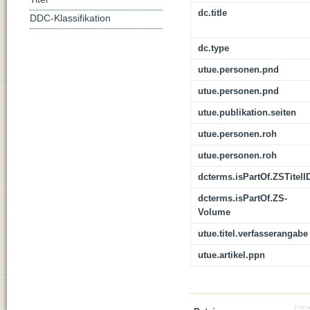
dc.title
DDC-Klassifikation
dc.type
utue.personen.pnd
utue.personen.pnd
utue.publikation.seiten
utue.personen.roh
utue.personen.roh
dcterms.isPartOf.ZSTitelI
dcterms.isPartOf.ZS-
Volume
utue.titel.verfasserangabe
utue.artikel.ppn