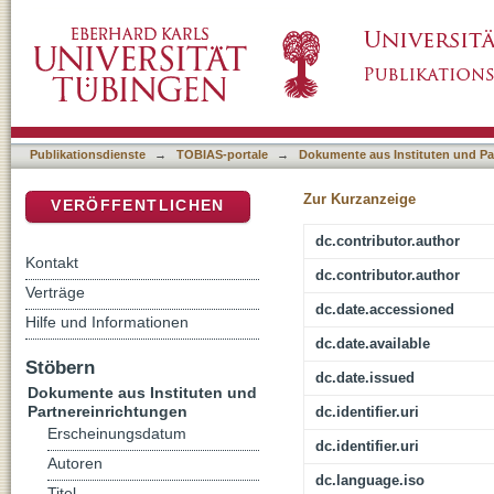
[Rezension von: Popkes, Wiard, 1936-2007,
DSpace Repositorium (Manakin basiert)
Publikationsdienste
→
TOBIAS-portale
→
Dokumente aus Instituten und Pa
Zur Kurzanzeige
VERÖFFENTLICHEN
dc.contributor.author
Kontakt
dc.contributor.author
Verträge
dc.date.accessioned
Hilfe und Informationen
dc.date.available
Stöbern
dc.date.issued
Dokumente aus Instituten und
Partnereinrichtungen
dc.identifier.uri
Erscheinungsdatum
dc.identifier.uri
Autoren
dc.language.iso
Titel