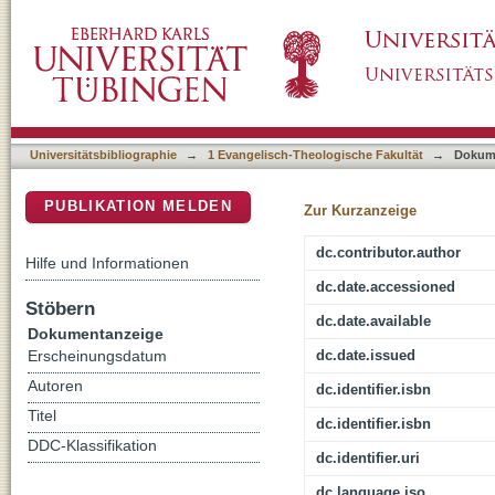
Angewandtes Luthertum? : die Zwei-Reiche-Le
DSpace Repositorium (Manakin basiert)
Kontexten des 20. Jahrhunderts
Universitätsbibliographie
→
1 Evangelisch-Theologische Fakultät
→
Dokum
PUBLIKATION MELDEN
Zur Kurzanzeige
dc.contributor.author
Hilfe und Informationen
dc.date.accessioned
Stöbern
dc.date.available
Dokumentanzeige
dc.date.issued
Erscheinungsdatum
Autoren
dc.identifier.isbn
Titel
dc.identifier.isbn
DDC-Klassifikation
dc.identifier.uri
dc.language.iso