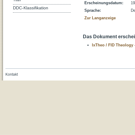
Erscheinungsdatum:
19
DDC-Klassifikation
Sprache:
De
Zur Langanzeige
Das Dokument erschein
IxTheo / FID Theology 
Kontakt