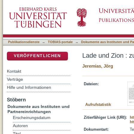
Lade und Zion : zur Entstehung der Ziontradi
DSpace Repositorium (Manakin basiert)
Publikationsdienste
→
TOBIAS-portale
→
Dokumente aus Instituten und Pa
Lade und Zion : z
VERÖFFENTLICHEN
Jeremias, Jörg
Kontakt
Verträge
Dateien:
Hilfe und Informationen
Stöbern
Aufrufstatistik
Dokumente aus Instituten und
Partnereinrichtungen
Zitierfähiger Link (URI):
ht
Erscheinungsdatum
ht
Autoren
Dokumentart:
Te
Titel