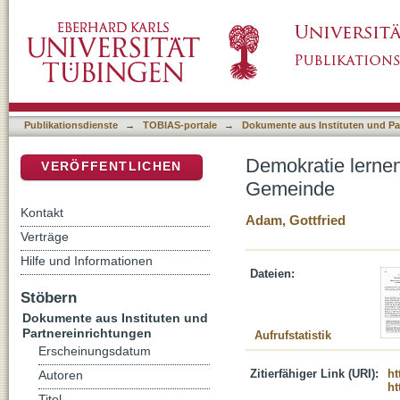
Demokratie lernen : Möglichkeiten praktisc
DSpace Repositorium (Manakin basiert)
Publikationsdienste
→
TOBIAS-portale
→
Dokumente aus Instituten und Pa
Demokratie lernen
VERÖFFENTLICHEN
Gemeinde
Kontakt
Adam, Gottfried
Verträge
Hilfe und Informationen
Dateien:
Stöbern
Dokumente aus Instituten und
Partnereinrichtungen
Aufrufstatistik
Erscheinungsdatum
Zitierfähiger Link (URI):
ht
Autoren
ht
Titel