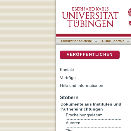
Wie wird das Bemühen um
DSpace Repositorium (Manakin b
Publikationsdienste
→
TOBIAS-portale
→
VERÖFFENTLICHEN
Kontakt
Verträge
Hilfe und Informationen
Stöbern
Dokumente aus Instituten und
Partnereinrichtungen
Erscheinungsdatum
Autoren
Titel