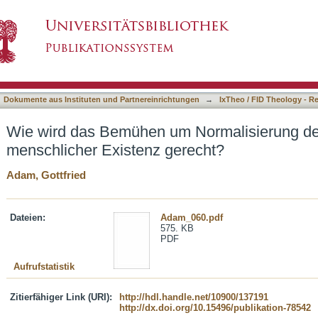
 Normalisierung den Bedürfnissen menschlich
asiert)
Dokumente aus Instituten und Partnereinrichtungen
→
IxTheo / FID Theology - R
Wie wird das Bemühen um Normalisierung de
menschlicher Existenz gerecht?
Adam, Gottfried
Dateien:
Adam_060.pdf
575. KB
PDF
Aufrufstatistik
Zitierfähiger Link (URI):
http://hdl.handle.net/10900/137191
http://dx.doi.org/10.15496/publikation-78542