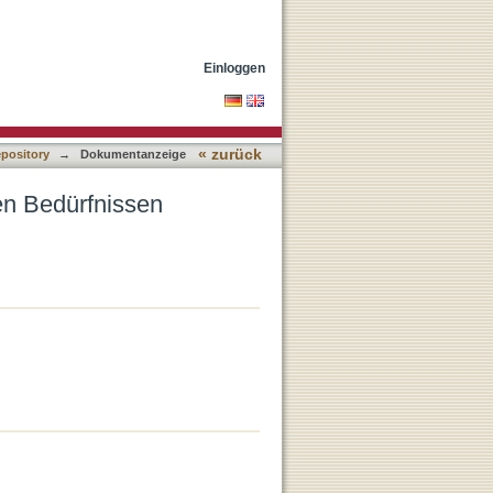
er Existenz gerecht?
Einloggen
« zurück
epository
→
Dokumentanzeige
n Bedürfnissen